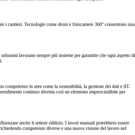
tire i cantieri. Tecnologie come droni e fotocamere 360° consentono una
i e urbanisti lavorano sempre più insieme per garantire che ogni aspetto di
i.
o competenze in aree come la sostenibilità, la gestione dei dati e lIT.
apprendimento continuo diventa così un elemento imprescindibile per
luenzare anche il settore edilizio. I lavori manuali potrebbero essere
, richiedendo competenze diverse e una nuova visione del lavoro nel