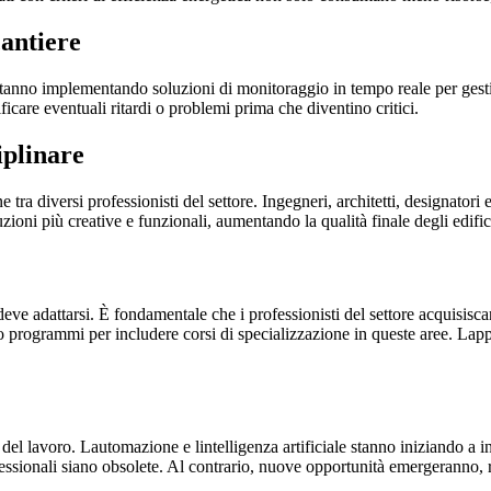
cantiere
i stanno implementando soluzioni di monitoraggio in tempo reale per ges
ficare eventuali ritardi o problemi prima che diventino critici.
iplinare
 tra diversi professionisti del settore. Ingegneri, architetti, designator
zioni più creative e funzionali, aumentando la qualità finale degli edific
ve adattarsi. È fondamentale che i professionisti del settore acquisiscan
oro programmi per includere corsi di specializzazione in queste aree. L
l lavoro. Lautomazione e lintelligenza artificiale stanno iniziando a inf
rofessionali siano obsolete. Al contrario, nuove opportunità emergeranno