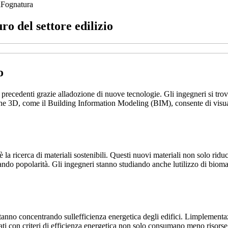
a
Fognatura
o del settore edilizio
o
a precedenti grazie alladozione di nuove tecnologie. Gli ingegneri si trov
one 3D, come il Building Information Modeling (BIM), consente di visuali
è la ricerca di materiali sostenibili. Questi nuovi materiali non solo r
ando popolarità. Gli ingegneri stanno studiando anche lutilizzo di biomat
 stanno concentrando sullefficienza energetica degli edifici. Limplementa
ttati con criteri di efficienza energetica non solo consumano meno risor