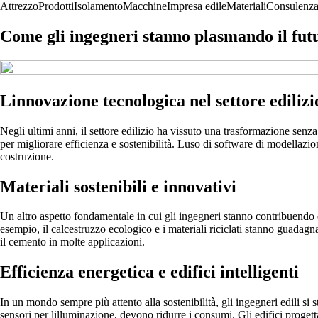
Attrezzo
Prodotti
Isolamento
Macchine
Impresa edile
Materiali
Consulenz
Come gli ingegneri stanno plasmando il futur
Linnovazione tecnologica nel settore edilizi
Negli ultimi anni, il settore edilizio ha vissuto una trasformazione senz
per migliorare efficienza e sostenibilità. Luso di software di modellazi
costruzione.
Materiali sostenibili e innovativi
Un altro aspetto fondamentale in cui gli ingegneri stanno contribuendo 
esempio, il calcestruzzo ecologico e i materiali riciclati stanno guadagn
il cemento in molte applicazioni.
Efficienza energetica e edifici intelligenti
In un mondo sempre più attento alla sostenibilità, gli ingegneri edili si
sensori per lilluminazione, devono ridurre i consumi. Gli edifici proge