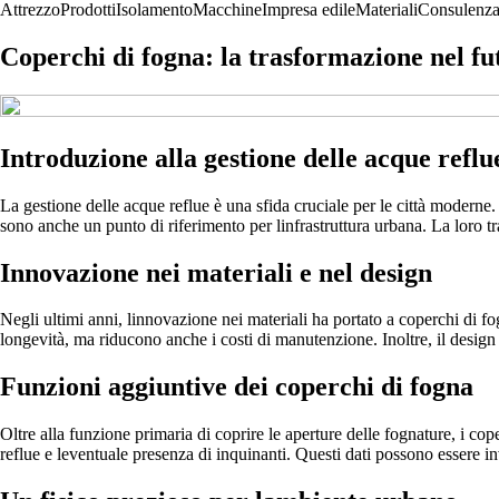
Attrezzo
Prodotti
Isolamento
Macchine
Impresa edile
Materiali
Consulenz
Coperchi di fogna: la trasformazione nel fu
Introduzione alla gestione delle acque reflu
La gestione delle acque reflue è una sfida cruciale per le città moderne.
sono anche un punto di riferimento per linfrastruttura urbana. La loro 
Innovazione nei materiali e nel design
Negli ultimi anni, linnovazione nei materiali ha portato a coperchi di fog
longevità, ma riducono anche i costi di manutenzione. Inoltre, il design
Funzioni aggiuntive dei coperchi di fogna
Oltre alla funzione primaria di coprire le aperture delle fognature, i c
reflue e leventuale presenza di inquinanti. Questi dati possono essere in