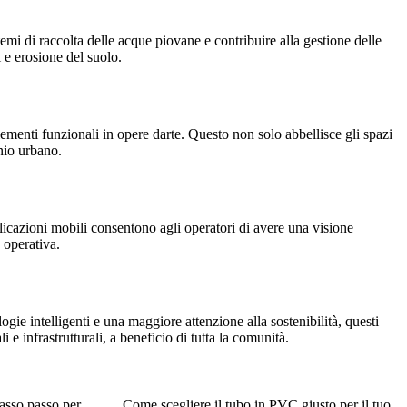
emi di raccolta delle acque piovane e contribuire alla gestione delle
 e erosione del suolo.
lementi funzionali in opere darte. Questo non solo abbellisce gli spazi
onio urbano.
licazioni mobili consentono agli operatori di avere una visione
 operativa.
ie intelligenti e una maggiore attenzione alla sostenibilità, questi
 e infrastrutturali, a beneficio di tutta la comunità.
passo passo per
Come scegliere il tubo in PVC giusto per il tuo