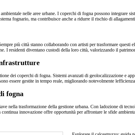
o ambientale nelle aree urbane. I coperchi di fogna possono integrare sist
tema fognario, ma contribuisce anche a ridurre il rischio di allagamenti
Sempre più città stanno collaborando con artisti per trasformare questi e
e. I residenti diventano custodi della loro città, valorizzando il patrim
nfrastrutture
tione dei coperchi di fogna. Sistemi avanzati di geolocalizzazione e app
sono essere gestite in tempo reale, migliorando notevolmente lefficienza
di fogna
ve nella trasformazione della gestione urbana. Con ladozione di tecnolog
a continua innovazione offre opportunità per affrontare le sfide ambientali
Esplorare il calcestruzzo: guida 