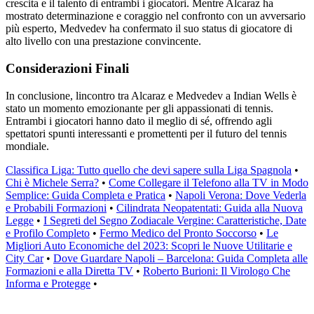
crescita e il talento di entrambi i giocatori. Mentre Alcaraz ha
mostrato determinazione e coraggio nel confronto con un avversario
più esperto, Medvedev ha confermato il suo status di giocatore di
alto livello con una prestazione convincente.
Considerazioni Finali
In conclusione, lincontro tra Alcaraz e Medvedev a Indian Wells è
stato un momento emozionante per gli appassionati di tennis.
Entrambi i giocatori hanno dato il meglio di sé, offrendo agli
spettatori spunti interessanti e promettenti per il futuro del tennis
mondiale.
Classifica Liga: Tutto quello che devi sapere sulla Liga Spagnola
•
Chi è Michele Serra?
•
Come Collegare il Telefono alla TV in Modo
Semplice: Guida Completa e Pratica
•
Napoli Verona: Dove Vederla
e Probabili Formazioni
•
Cilindrata Neopatentati: Guida alla Nuova
Legge
•
I Segreti del Segno Zodiacale Vergine: Caratteristiche, Date
e Profilo Completo
•
Fermo Medico del Pronto Soccorso
•
Le
Migliori Auto Economiche del 2023: Scopri le Nuove Utilitarie e
City Car
•
Dove Guardare Napoli – Barcelona: Guida Completa alle
Formazioni e alla Diretta TV
•
Roberto Burioni: Il Virologo Che
Informa e Protegge
•