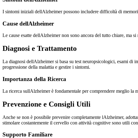
I sintomi iniziali dellAlzheimer possono includere difficoltà di mem
Cause dellAlzheimer
Le cause esatte dellAlzheimer non sono ancora del tutto chiare, ma si ri
Diagnosi e Trattamento
La diagnosi dellAlzheimer si basa su test neuropsicologici, esami di im
progressione della malattia e gestire i sintomi.
Importanza della Ricerca
La ricerca sullAlzheimer è fondamentale per comprendere meglio la malat
Prevenzione e Consigli Utili
Anche se non è possibile prevenire completamente lAlzheimer, adottare un
stimolare costantemente il cervello con attività cognitive sono utili con
Supporto Familiare