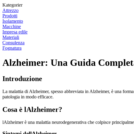
Kategorier
Attrezzo
Prodotti
Isolamento
Macchine
Impresa edile
Materiali
Consulenza
Fognatura
Alzheimer: Una Guida Completa
Introduzione
La malattia di Alzheimer, spesso abbreviata in Alzheimer, è una forma d
patologia in modo efficace.
Cosa è lAlzheimer?
lAlzheimer è una malattia neurodegenerativa che colpisce principalmen
Sintomi dellAlzheimer