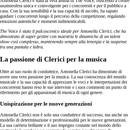
Antonella Clerici è stata la vera anima di The Voice, riuscendo a creare
unatmosfera unica e coinvolgente per i concorrenti e per il pubblico a
casa. Con la sua sensibilità e la sua capacità di ascolto, ha saputo
guidare i concorrenti lungo il percorso della competizione, regalando
emozioni autentiche e momenti indimenticabili.
The Voice è stato il palcoscenico ideale per Antonella Clerici, che ha
dimostrato di saper gestire con maestria le dinamiche di un talent
show così complesso, mantenendo sempre alta lenergia e la suspense
tra una puntata e laltra.
La passione di Clerici per la musica
Oltre al suo ruolo di conduttrice, Antonella Clerici ha dimostrato di
avere una vera passione per la musica. La sua conoscenza del mondo
musicale e la sua capacità di apprezzare le voci e le interpretazioni dei
concorrenti hanno reso le sue interviste e i suoi commenti un punto di
riferimento per gli appassionati di musica di ogni genere.
Unispirazione per le nuove generazioni
Antonella Clerici non è solo una conduttrice di successo, ma anche un
modello di determinazione e professionalità per le nuove generazioni.
La sua carriera brillante e il suo impegno costante nel mondo dello