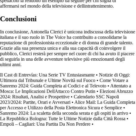
spettacolo la rendono un esempio da seguire per chi sogna di
affermarsi nel mondo della televisione e dellintrattenimento.
Conclusioni
In conclusione, Antonella Clerici è unicona indiscussa della televisione
italiana e il suo ruolo in The Voice ha contribuito a consolidarne la
reputazione di professionista eccezionale e di donna di grande talento.
Grazie alla sua presenza unica e alla sua capacità di coinvolgere il
pubblico, Clerici resterà per sempre nel cuore di chi ha avuto il piacere
di seguirla in una delle avventure televisive più emozionanti degli
ultimi anni.
Il Cast di Entrevías: Una Serie TV Entusiasmante
•
Notizie di Oggi:
Ultimora dal Tribunale e Ultime Novità sul Fuoco
•
Come Votare a
Sanremo 2024: Guida Completa ai Codici e al Televoto
•
Attentato a
Mosca: Le Implicazioni DellAttacco Contro Putin
•
Elezioni Abruzzo
2024: Risultati, Analisi e Prospettive
•
Calendario SSC Napoli
2023/2024: Partite, Orari e Avversari
•
Alice Mail: La Guida Completa
per Accesso e Utilizzo della Posta Elettronica Sicura e Semplice
•
Sanremo 2024: La scaletta della seconda serata e gli ospiti in arrivo
•
La Repubblica Bologna: Tutte le Ultime Notizie dalla Città Rossa
•
Empoli – Cagliari: Una Partita Da Non Perdere
•