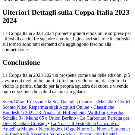
Ulteriori Dettagli sulla Coppa Italia 2023-
2024
La Coppa Italia 2023-2024 promette grandi emozioni e sorprese per
i tifosi di calcio. Le squadre favorite, i giocatori stellari e le curiosità
sul torneo sono tutti elementi che aggiungono fascino alla
competizione.
Conclusione
La Coppa Italia 2023-2024 si prospetta come una delle edizioni più
avvincenti degli ultimi anni. I tifosi non vedono lora di seguire da
vicino le partite, tifando per la propria squadra del cuore e vivendo
ogni emozione che solo il calcio sa regalare.
Sven-Göran Eriksson e la Sua Battaglia Contro la Malattia
•
Codici
Sconto Nike: Risparmia sugli Acquisti Online
•
Classifiche
Bundesliga 2022-23: Analisi di Hoffenheim, Wolfsburg, Hertha,
Schalke 04, Mainz 05 e Union Berlino
•
La Carbonara Perfetta per
Due: Ricetta e Consigli
•
La Noia – Il Testo della Canzone di
Angelina Mango
•
Necrologie di Oggi Nuoro La Nuova Sardegna:
Gli Eventi più Recenti a Nuoro
•
PSG – Nizza: Una Rivalità