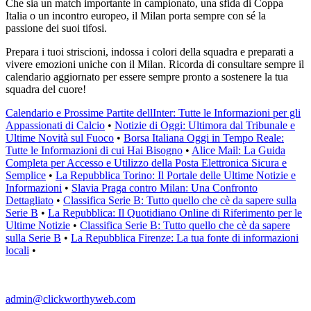
Che sia un match importante in campionato, una sfida di Coppa
Italia o un incontro europeo, il Milan porta sempre con sé la
passione dei suoi tifosi.
Prepara i tuoi striscioni, indossa i colori della squadra e preparati a
vivere emozioni uniche con il Milan. Ricorda di consultare sempre il
calendario aggiornato per essere sempre pronto a sostenere la tua
squadra del cuore!
Calendario e Prossime Partite dellInter: Tutte le Informazioni per gli
Appassionati di Calcio
•
Notizie di Oggi: Ultimora dal Tribunale e
Ultime Novità sul Fuoco
•
Borsa Italiana Oggi in Tempo Reale:
Tutte le Informazioni di cui Hai Bisogno
•
Alice Mail: La Guida
Completa per Accesso e Utilizzo della Posta Elettronica Sicura e
Semplice
•
La Repubblica Torino: Il Portale delle Ultime Notizie e
Informazioni
•
Slavia Praga contro Milan: Una Confronto
Dettagliato
•
Classifica Serie B: Tutto quello che cè da sapere sulla
Serie B
•
La Repubblica: Il Quotidiano Online di Riferimento per le
Ultime Notizie
•
Classifica Serie B: Tutto quello che cè da sapere
sulla Serie B
•
La Repubblica Firenze: La tua fonte di informazioni
locali
•
admin@clickworthyweb.com