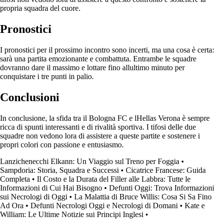
propria squadra del cuore.
Pronostici
I pronostici per il prossimo incontro sono incerti, ma una cosa è certa:
sarà una partita emozionante e combattuta. Entrambe le squadre
dovranno dare il massimo e lottare fino allultimo minuto per
conquistare i tre punti in palio.
Conclusioni
In conclusione, la sfida tra il Bologna FC e lHellas Verona è sempre
ricca di spunti interessanti e di rivalità sportiva. I tifosi delle due
squadre non vedono lora di assistere a queste partite e sostenere i
propri colori con passione e entusiasmo.
Lanzichenecchi Elkann: Un Viaggio sul Treno per Foggia
•
Sampdoria: Storia, Squadra e Successi
•
Cicatrice Francese: Guida
Completa
•
Il Costo e la Durata del Filler alle Labbra: Tutte le
Informazioni di Cui Hai Bisogno
•
Defunti Oggi: Trova Informazioni
sui Necrologi di Oggi
•
La Malattia di Bruce Willis: Cosa Si Sa Fino
Ad Ora
•
Defunti Necrologi Oggi e Necrologi di Domani
•
Kate e
William: Le Ultime Notizie sui Principi Inglesi
•