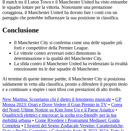
Il match tra il Luton Town e il Manchester United ha visto entrambe
le squadre lottare per la vittoria. Nonostante una prestazione
coraggiosa, il Manchester United ha dovuto fare i conti con un
pareggio che potrebbe influenzare la sua posizione in classifica.
Conclusione
Il Manchester City si conferma come una delle squadre più
forti e competitive della Premier League.
Le vittorie contro avversari ostici dimostrano la
determinazione e la qualità del Manchester City.
La sfida contro il Manchester United ha evidenziato la rivalità
emozionante tra le due squadre di Manchester.
Al termine di queste intense partite, il Manchester City si posiziona
saldamente in vetta alla classifica, pronto a difendere il proprio titolo
e a continuare a stupire i suoi tifosi con prestazioni di alto livello.
New Martina: Scopriamo chi è dietro il fenomeno musicale
•
GP
Monza 2023: Orari e Dove Vedere il Gran Premio in TV
•
Corea
del Nord: Ultime Notizie su Kim Jong Un e il Paese Asiatico
•
Quadricicli elettrici e microcar: la scelta eco-friendly per la tua
mobilità urbana
•
Come Rivedere i Programmi Mediaset: Guida
Completa
•
I Segreti del Segno Zodiacale Vergine: Caratteristiche,
Date e Profilo Completo
•
Calendario Serie B 2023-2024: Tutte le