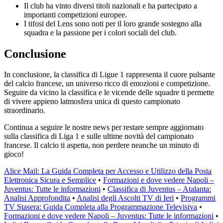
Il club ha vinto diversi titoli nazionali e ha partecipato a
importanti competizioni europee.
I tifosi del Lens sono noti per il loro grande sostegno alla
squadra e la passione per i colori sociali del club.
Conclusione
In conclusione, la classifica di Ligue 1 rappresenta il cuore pulsante
del calcio francese, un universo ricco di emozioni e competizione.
Seguire da vicino la classifica e le vicende delle squadre ti permette
di vivere appieno latmosfera unica di questo campionato
straordinario.
Continua a seguire le nostre news per restare sempre aggiornato
sulla classifica di Liga 1 e sulle ultime novità del campionato
francese. Il calcio ti aspetta, non perdere neanche un minuto di
gioco!
Alice Mail: La Guida Completa per Accesso e Utilizzo della Posta
Elettronica Sicura e Semplice
•
Formazioni e dove vedere Napoli –
Juventus: Tutte le informazioni
•
Classifica di Juventus – Atalanta:
Analisi Approfondita
•
Analisi degli Ascolti TV di Ieri
•
Programmi
TV Stasera: Guida Completa alla Programmazione Televisiva
•
Formazioni e dove vedere Napoli – Juventus: Tutte le informazioni
•