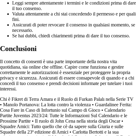
Leggi sempre attentamente i termini e le condizioni prima di dare
il tuo consenso.
Valuta attentamente a chi stai concedendo il permesso e per quali
fini.
Assicurati di poter revocare il consenso in qualsiasi momento, se
necessario.
Se hai dubbi, chiedi chiarimenti prima di dare il tuo consenso.
Conclusioni
Il concetto di consenti è una parte importante della nostra vita
quotidiana, sia online che offline. Capire come funziona e gestire
correttamente le autorizzazioni è essenziale per proteggere la propria
privacy e sicurezza. Assicurati di essere consapevole di quando e a chi
concedi il tuo consenso e prendi decisioni informate per tutelare i tuoi
interessi.
Chi è Fikret di Terra Amara e il Ruolo di Furkan Palalı nella Serie TV
•
Manolo Portanova: La lotta contro la violenza
•
Guardalinee Ferita:
Cosa Fare in Caso di Infortunio sul Campo di Gioco
•
Calendario
Partite Juventus 2023/24: Tutte le Informazioni Sul Calendario e le
Prossime Partite
•
Il ruolo di John Cena nella storia degli Oscar
•
Squadre Amici: Tutto quello che cè da sapere sulla Giuria e sulle
Squadre della 23ª edizione di Amici
•
Carlotta Bertotti e la sua