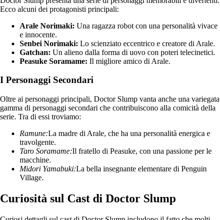
Doctor Slump presenta una serie di personaggi memorabili e divertenti.
Ecco alcuni dei protagonisti principali:
Arale Norimaki:
Una ragazza robot con una personalità vivace
e innocente.
Senbei Norimaki:
Lo scienziato eccentrico e creatore di Arale.
Gatchan:
Un alieno dalla forma di uovo con poteri telecinetici.
Peasuke Soramame:
Il migliore amico di Arale.
I Personaggi Secondari
Oltre ai personaggi principali, Doctor Slump vanta anche una variegata
gamma di personaggi secondari che contribuiscono alla comicità della
serie. Tra di essi troviamo:
Ramune:
La madre di Arale, che ha una personalità energica e
travolgente.
Taro Soramame:
Il fratello di Peasuke, con una passione per le
macchine.
Midori Yamabuki:
La bella insegnante elementare di Penguin
Village.
Curiosità sul Cast di Doctor Slump
Curiosi dettagli sul cast di Doctor Slump includono il fatto che molti