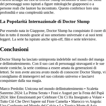
dei personaggi sono ispirati a figure mitologiche giapponesi o a
persone reali che lautore ha incontrato. Questo conferisce loro una
profondità e una complessità uniche.
La Popolarità Internazionale di Doctor Slump
Pur essendo nata in Giappone, Doctor Slump ha conquistato il cuore di
fan in tutto il mondo grazie al suo umorismo universale e ai suoi temi
leggeri. La serie ha ispirato anche spin-off, film e serie televisive.
Conclusioni
Doctor Slump ha lasciato unimpronta indelebile nel mondo del manga
e dellintrattenimento. Con il suo cast di personaggi stravaganti e le sue
storie comiche, la serie continua a essere amata da generazioni di
lettori. Se non avete ancora avuto modo di conoscere Doctor Slump, vi
consigliamo di immergervi nel suo colorato universo e lasciarvi
conquistare dalla sua magia.
Marco Predolin: Unicona nel mondo dellintrattenimento
•
Scaletta
Sanremo 2024: La Prima Serata
•
Frasi e Auguri per la Festa del Papà
2024: Idee Emozionanti per Celebrare Chi Ci Ha Insegnato a Volare
•
Tutto Ciò Che Devi Sapere sul Fiore Camelia
•
Marocco vs Angola:
Una Confronto nel Mondo del Calcio
•
La Tragica Morte di Asia