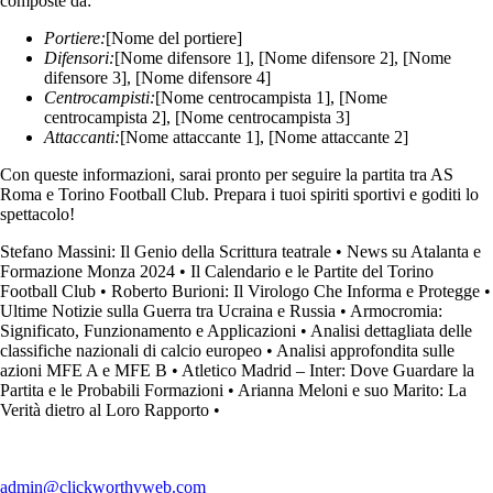
composte da:
Portiere:
[Nome del portiere]
Difensori:
[Nome difensore 1], [Nome difensore 2], [Nome
difensore 3], [Nome difensore 4]
Centrocampisti:
[Nome centrocampista 1], [Nome
centrocampista 2], [Nome centrocampista 3]
Attaccanti:
[Nome attaccante 1], [Nome attaccante 2]
Con queste informazioni, sarai pronto per seguire la partita tra AS
Roma e Torino Football Club. Prepara i tuoi spiriti sportivi e goditi lo
spettacolo!
Stefano Massini: Il Genio della Scrittura teatrale
•
News su Atalanta e
Formazione Monza 2024
•
Il Calendario e le Partite del Torino
Football Club
•
Roberto Burioni: Il Virologo Che Informa e Protegge
•
Ultime Notizie sulla Guerra tra Ucraina e Russia
•
Armocromia:
Significato, Funzionamento e Applicazioni
•
Analisi dettagliata delle
classifiche nazionali di calcio europeo
•
Analisi approfondita sulle
azioni MFE A e MFE B
•
Atletico Madrid – Inter: Dove Guardare la
Partita e le Probabili Formazioni
•
Arianna Meloni e suo Marito: La
Verità dietro al Loro Rapporto
•
admin@clickworthyweb.com