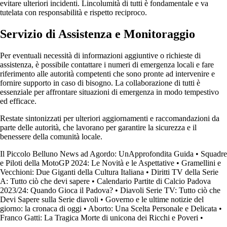
evitare ulteriori incidenti. Lincolumità di tutti è fondamentale e va
tutelata con responsabilità e rispetto reciproco.
Servizio di Assistenza e Monitoraggio
Per eventuali necessità di informazioni aggiuntive o richieste di
assistenza, è possibile contattare i numeri di emergenza locali e fare
riferimento alle autorità competenti che sono pronte ad intervenire e
fornire supporto in caso di bisogno. La collaborazione di tutti è
essenziale per affrontare situazioni di emergenza in modo tempestivo
ed efficace.
Restate sintonizzati per ulteriori aggiornamenti e raccomandazioni da
parte delle autorità, che lavorano per garantire la sicurezza e il
benessere della comunità locale.
Il Piccolo Belluno News ad Agordo: UnApprofondita Guida
•
Squadre
e Piloti della MotoGP 2024: Le Novità e le Aspettative
•
Gramellini e
Vecchioni: Due Giganti della Cultura Italiana
•
Diritti TV della Serie
A: Tutto ciò che devi sapere
•
Calendario Partite di Calcio Padova
2023/24: Quando Gioca il Padova?
•
Diavoli Serie TV: Tutto ciò che
Devi Sapere sulla Serie diavoli
•
Governo e le ultime notizie del
giorno: la cronaca di oggi
•
Aborto: Una Scelta Personale e Delicata
•
Franco Gatti: La Tragica Morte di unicona dei Ricchi e Poveri
•