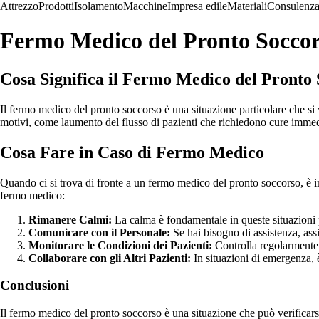
Attrezzo
Prodotti
Isolamento
Macchine
Impresa edile
Materiali
Consulenz
Fermo Medico del Pronto Socco
Cosa Significa il Fermo Medico del Pronto
Il fermo medico del pronto soccorso è una situazione particolare che si
motivi, come laumento del flusso di pazienti che richiedono cure immedi
Cosa Fare in Caso di Fermo Medico
Quando ci si trova di fronte a un fermo medico del pronto soccorso, è im
fermo medico:
Rimanere Calmi:
La calma è fondamentale in queste situazioni per
Comunicare con il Personale:
Se hai bisogno di assistenza, ass
Monitorare le Condizioni dei Pazienti:
Controlla regolarmente 
Collaborare con gli Altri Pazienti:
In situazioni di emergenza, è 
Conclusioni
Il fermo medico del pronto soccorso è una situazione che può verificarsi