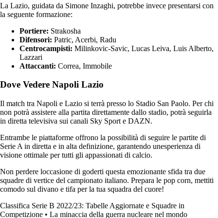
La Lazio, guidata da Simone Inzaghi, potrebbe invece presentarsi con
la seguente formazione:
Portiere:
Strakosha
Difensori:
Patric, Acerbi, Radu
Centrocampisti:
Milinkovic-Savic, Lucas Leiva, Luis Alberto,
Lazzari
Attaccanti:
Correa, Immobile
Dove Vedere Napoli Lazio
Il match tra Napoli e Lazio si terrà presso lo Stadio San Paolo. Per chi
non potrà assistere alla partita direttamente dallo stadio, potrà seguirla
in diretta televisiva sui canali Sky Sport e DAZN.
Entrambe le piattaforme offrono la possibilità di seguire le partite di
Serie A in diretta e in alta definizione, garantendo unesperienza di
visione ottimale per tutti gli appassionati di calcio.
Non perdere loccasione di goderti questa emozionante sfida tra due
squadre di vertice del campionato italiano. Prepara le pop corn, mettiti
comodo sul divano e tifa per la tua squadra del cuore!
Classifica Serie B 2022/23: Tabelle Aggiornate e Squadre in
Competizione
•
La minaccia della guerra nucleare nel mondo