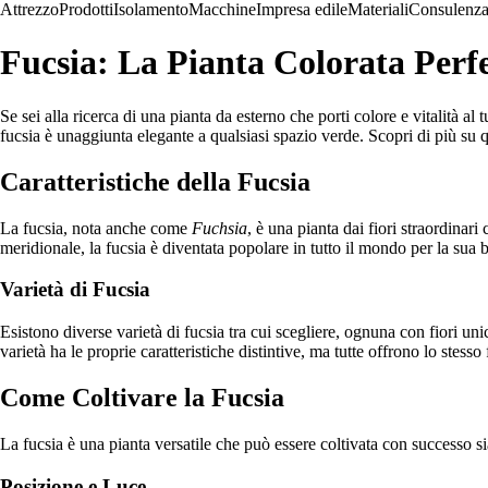
Attrezzo
Prodotti
Isolamento
Macchine
Impresa edile
Materiali
Consulenz
Fucsia: La Pianta Colorata Perfe
Se sei alla ricerca di una pianta da esterno che porti colore e vitalità al 
fucsia è unaggiunta elegante a qualsiasi spazio verde. Scopri di più su
Caratteristiche della Fucsia
La fucsia, nota anche come
Fuchsia
, è una pianta dai fiori straordinari
meridionale, la fucsia è diventata popolare in tutto il mondo per la sua
Varietà di Fucsia
Esistono diverse varietà di fucsia tra cui scegliere, ognuna con fiori uni
varietà ha le proprie caratteristiche distintive, ma tutte offrono lo stesso 
Come Coltivare la Fucsia
La fucsia è una pianta versatile che può essere coltivata con successo si
Posizione e Luce