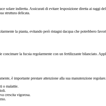
solare indiretta. Assicurati di evitare lesposizione diretta ai raggi del s
ua struttura delicata.
golarmente la pianta, evitando però ristagni dacqua che potrebbero favor
le concimare la fucsia regolarmente con un fertilizzante bilanciato. Appl
samente, è importante prestare attenzione alla sua manutenzione regolare.
i o malattie.
oli.
a crescita vigorosa.
rno.