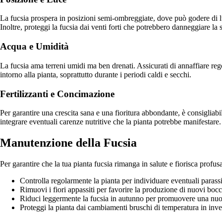
La fucsia prospera in posizioni semi-ombreggiate, dove può godere di luce 
Inoltre, proteggi la fucsia dai venti forti che potrebbero danneggiare la s
Acqua e Umidità
La fucsia ama terreni umidi ma ben drenati. Assicurati di annaffiare re
intorno alla pianta, soprattutto durante i periodi caldi e secchi.
Fertilizzanti e Concimazione
Per garantire una crescita sana e una fioritura abbondante, è consigliabi
integrare eventuali carenze nutritive che la pianta potrebbe manifestare.
Manutenzione della Fucsia
Per garantire che la tua pianta fucsia rimanga in salute e fiorisca profu
Controlla regolarmente la pianta per individuare eventuali parassit
Rimuovi i fiori appassiti per favorire la produzione di nuovi bocci
Riduci leggermente la fucsia in autunno per promuovere una nuov
Proteggi la pianta dai cambiamenti bruschi di temperatura in inve