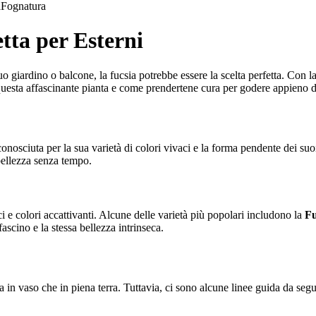
a
Fognatura
tta per Esterni
tuo giardino o balcone, la fucsia potrebbe essere la scelta perfetta. Con la
 questa affascinante pianta e come prendertene cura per godere appieno d
 conosciuta per la sua varietà di colori vivaci e la forma pendente dei suo
 bellezza senza tempo.
ci e colori accattivanti. Alcune delle varietà più popolari includono la
Fu
fascino e la stessa bellezza intrinseca.
a in vaso che in piena terra. Tuttavia, ci sono alcune linee guida da segu