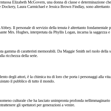
lentuosa Elizabeth McGovern, una donna di classe e determinazione che ra
e Dockery, Laura Carmichael e Jessica Brown Findlay, sono altrettanto a
bey. Il personale di servizio della tenuta è altrettanto fondamentale p
rnante Mrs. Hughes, interpretata da Phyllis Logan, incarna la saggezza e 
sta gamma di caratteristi memorabili. Da Maggie Smith nel ruolo della 
la ricchezza della serie.
to degli attori, è la chimica tra di loro che porta i personaggi alla vita
stato il pubblico di tutto il mondo.
meno culturale che ha lasciato unimpronta profonda nellimmaginario coll
trattenere gli spettatori per generazioni a venire.