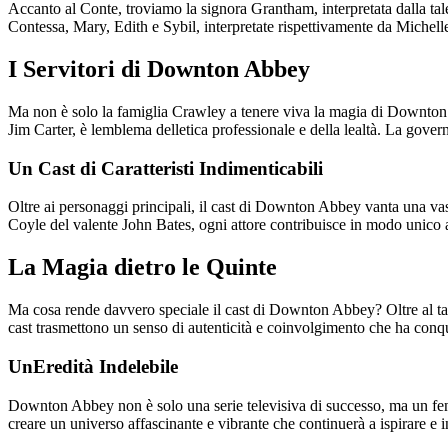
Accanto al Conte, troviamo la signora Grantham, interpretata dalla ta
Contessa, Mary, Edith e Sybil, interpretate rispettivamente da Michell
I Servitori di Downton Abbey
Ma non è solo la famiglia Crawley a tenere viva la magia di Downton Ab
Jim Carter, è lemblema delletica professionale e della lealtà. La gove
Un Cast di Caratteristi Indimenticabili
Oltre ai personaggi principali, il cast di Downton Abbey vanta una va
Coyle del valente John Bates, ogni attore contribuisce in modo unico al
La Magia dietro le Quinte
Ma cosa rende davvero speciale il cast di Downton Abbey? Oltre al talen
cast trasmettono un senso di autenticità e coinvolgimento che ha conqui
UnEredità Indelebile
Downton Abbey non è solo una serie televisiva di successo, ma un feno
creare un universo affascinante e vibrante che continuerà a ispirare e in