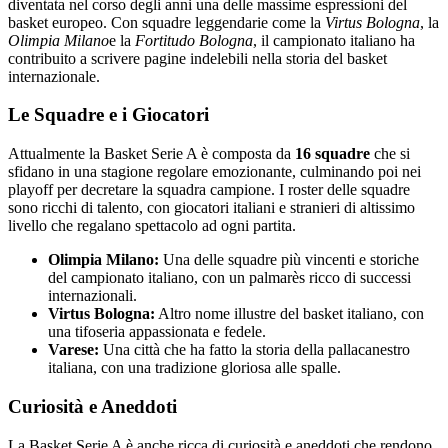
diventata nel corso degli anni una delle massime espressioni del
basket europeo. Con squadre leggendarie come la
Virtus Bologna
, la
Olimpia Milano
e la
Fortitudo Bologna
, il campionato italiano ha
contribuito a scrivere pagine indelebili nella storia del basket
internazionale.
Le Squadre e i Giocatori
Attualmente la Basket Serie A è composta da
16 squadre
che si
sfidano in una stagione regolare emozionante, culminando poi nei
playoff per decretare la squadra campione. I roster delle squadre
sono ricchi di talento, con giocatori italiani e stranieri di altissimo
livello che regalano spettacolo ad ogni partita.
Olimpia Milano:
Una delle squadre più vincenti e storiche
del campionato italiano, con un palmarès ricco di successi
internazionali.
Virtus Bologna:
Altro nome illustre del basket italiano, con
una tifoseria appassionata e fedele.
Varese:
Una città che ha fatto la storia della pallacanestro
italiana, con una tradizione gloriosa alle spalle.
Curiosità e Aneddoti
La Basket Serie A è anche ricca di curiosità e aneddoti che rendono