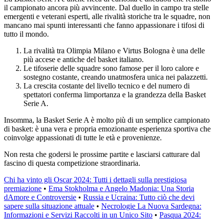
il campionato ancora più avvincente. Dal duello in campo tra stelle
emergenti e veterani esperti, alle rivalità storiche tra le squadre, non
mancano mai spunti interessanti che fanno appassionare i tifosi di
tutto il mondo.
La rivalità tra Olimpia Milano e Virtus Bologna è una delle
più accese e antiche del basket italiano.
Le tifoserie delle squadre sono famose per il loro calore e
sostegno costante, creando unatmosfera unica nei palazzetti.
La crescita costante del livello tecnico e del numero di
spettatori conferma limportanza e la grandezza della Basket
Serie A.
Insomma, la Basket Serie A è molto più di un semplice campionato
di basket: è una vera e propria emozionante esperienza sportiva che
coinvolge appassionati di tutte le età e provenienze.
Non resta che godersi le prossime partite e lasciarsi catturare dal
fascino di questa competizione straordinaria.
Chi ha vinto gli Oscar 2024: Tutti i dettagli sulla prestigiosa
premiazione
•
Ema Stokholma e Angelo Madonia: Una Storia
dAmore e Controversie
•
Russia e Ucraina: Tutto ciò che devi
sapere sulla situazione attuale
•
Necrologie La Nuova Sardegna:
Informazioni e Servizi Raccolti in un Unico Sito
•
Pasqua 2024: