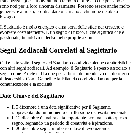
franchezza. Questi individui non temono di dire ciò che pensano e
sono noti per la loro sincerità disarmante. Possono essere anche molto
generosi e altruisti, pronti a dare una mano a chiunque ne abbia
bisogno.
Il Sagittario è molto energico e ama porsi delle sfide per crescere e
evolvere costantemente. È un segno di fuoco, il che significa che è
passionale, impulsivo e deciso nelle proprie azioni.
Segni Zodiacali Correlati al Sagittario
Chi è nato sotto il segno del Sagittario condivide alcune caratteristiche
con altri segni zodiacali. Ad esempio, il Sagittario è spesso associato a
segni come lAriete e il Leone per la loro intraprendenza e il desiderio
di leadership. Con i Gemelli e la Bilancia condivide lamore per la
comunicazione e la socialità.
Date Chiave del Sagittario
Il 5 dicembre è una data significativa per il Sagittario,
rappresentando un momento di riflessione e crescita personale.
Il 12 dicembre è unaltra data importante per i nati sotto questo
segno, segnando un periodo di creatività e ispirazione.
Il 20 dicembre segna unulteriore fase di evoluzione e