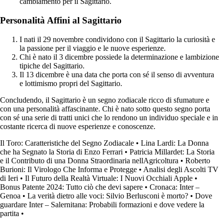
cambiamento per il Sagittario.
Personalità Affini al Sagittario
I nati il 29 novembre condividono con il Sagittario la curiosità e
la passione per il viaggio e le nuove esperienze.
Chi è nato il 3 dicembre possiede la determinazione e lambizione
tipiche del Sagittario.
Il 13 dicembre è una data che porta con sé il senso di avventura
e lottimismo propri del Sagittario.
Concludendo, il Sagittario è un segno zodiacale ricco di sfumature e
con una personalità affascinante. Chi è nato sotto questo segno porta
con sé una serie di tratti unici che lo rendono un individuo speciale e in
costante ricerca di nuove esperienze e conoscenze.
Il Toro: Caratteristiche del Segno Zodiacale
•
Lina Lardi: La Donna
che ha Segnato la Storia di Enzo Ferrari
•
Patricia Millardet: La Storia
e il Contributo di una Donna Straordinaria nellAgricoltura
•
Roberto
Burioni: Il Virologo Che Informa e Protegge
•
Analisi degli Ascolti TV
di Ieri
•
Il Futuro della Realtà Virtuale: I Nuovi Occhiali Apple
•
Bonus Patente 2024: Tutto ciò che devi sapere
•
Cronaca: Inter –
Genoa
•
La verità dietro alle voci: Silvio Berlusconi è morto?
•
Dove
guardare Inter – Salernitana: Probabili formazioni e dove vedere la
partita
•