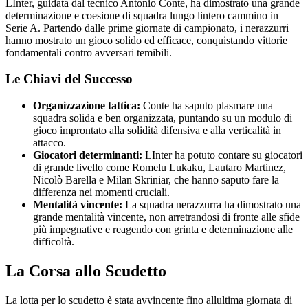
LInter, guidata dal tecnico Antonio Conte, ha dimostrato una grande
determinazione e coesione di squadra lungo lintero cammino in
Serie A. Partendo dalle prime giornate di campionato, i nerazzurri
hanno mostrato un gioco solido ed efficace, conquistando vittorie
fondamentali contro avversari temibili.
Le Chiavi del Successo
Organizzazione tattica:
Conte ha saputo plasmare una
squadra solida e ben organizzata, puntando su un modulo di
gioco improntato alla solidità difensiva e alla verticalità in
attacco.
Giocatori determinanti:
LInter ha potuto contare su giocatori
di grande livello come Romelu Lukaku, Lautaro Martinez,
Nicolò Barella e Milan Skriniar, che hanno saputo fare la
differenza nei momenti cruciali.
Mentalità vincente:
La squadra nerazzurra ha dimostrato una
grande mentalità vincente, non arretrandosi di fronte alle sfide
più impegnative e reagendo con grinta e determinazione alle
difficoltà.
La Corsa allo Scudetto
La lotta per lo scudetto è stata avvincente fino allultima giornata di