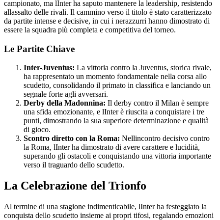
campionato, ma lInter ha saputo mantenere la leadership, resistendo
allassalto delle rivali. Il cammino verso il titolo è stato caratterizzato
da partite intense e decisive, in cui i nerazzurri hanno dimostrato di
essere la squadra più completa e competitiva del torneo.
Le Partite Chiave
Inter-Juventus:
La vittoria contro la Juventus, storica rivale,
ha rappresentato un momento fondamentale nella corsa allo
scudetto, consolidando il primato in classifica e lanciando un
segnale forte agli avversari.
Derby della Madonnina:
Il derby contro il Milan è sempre
una sfida emozionante, e lInter è riuscita a conquistare i tre
punti, dimostrando la sua superiore determinazione e qualità
di gioco.
Scontro diretto con la Roma:
Nellincontro decisivo contro
la Roma, lInter ha dimostrato di avere carattere e lucidità,
superando gli ostacoli e conquistando una vittoria importante
verso il traguardo dello scudetto.
La Celebrazione del Trionfo
Al termine di una stagione indimenticabile, lInter ha festeggiato la
conquista dello scudetto insieme ai propri tifosi, regalando emozioni