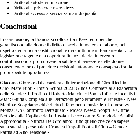
Diritto allautodeterminazione
Diritto alla privacy e riservatezza
Diritto allaccesso a servizi sanitari di qualità
Conclusioni
In conclusione, la Francia si colloca tra i Paesi europei che
garantiscono alle donne il diritto di scelta in materia di aborto, nel
rispetto dei principi costituzionali e dei diritti umani fondamentali. La
legislazione vigente e la copertura finanziaria dellintervento
contribuiscono a promuovere la salute e il benessere delle donne,
consentendo loro di prendere decisioni autonome e consapevoli sulla
propria salute riproduttiva.
Giacomo Giorgio: dalla carriera allinterpretazione di Ciro Ricci in
Ciro, Mare Fuori
•
Inizio Scuola 2023: Guida Completa alla Riapertura
delle Scuole
•
Il Profilo di Roberto Mancini
•
Bonus Infissi e Incentivi
2024: Guida Completa alle Detrazioni per Serramenti e Finestre
•
New
Martina: Scopriamo chi è dietro il fenomeno musicale
•
Udinese vs
Monza: Un Confronto Dettagliato
•
Mosca News: Scopri le Ultime
Notizie dalla Capitale della Russia
•
Lecce contro Sampdoria: Analisi
Approfondita
•
Nunzia De Girolamo: Tutto quello che cè da sapere
sulla sua vita personale
•
Cronaca Empoli Football Club – Genoa:
Partita ad Alto Tensione
•