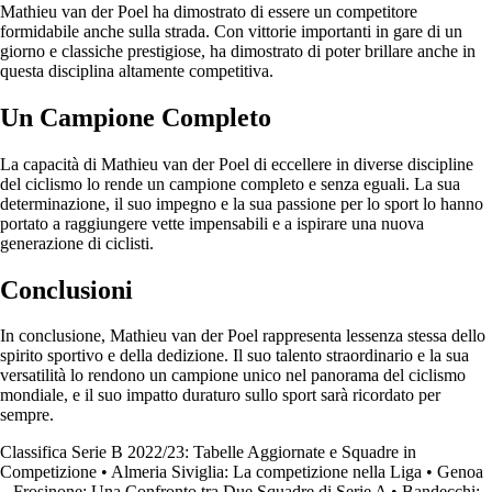
Mathieu van der Poel ha dimostrato di essere un competitore
formidabile anche sulla strada. Con vittorie importanti in gare di un
giorno e classiche prestigiose, ha dimostrato di poter brillare anche in
questa disciplina altamente competitiva.
Un Campione Completo
La capacità di Mathieu van der Poel di eccellere in diverse discipline
del ciclismo lo rende un campione completo e senza eguali. La sua
determinazione, il suo impegno e la sua passione per lo sport lo hanno
portato a raggiungere vette impensabili e a ispirare una nuova
generazione di ciclisti.
Conclusioni
In conclusione, Mathieu van der Poel rappresenta lessenza stessa dello
spirito sportivo e della dedizione. Il suo talento straordinario e la sua
versatilità lo rendono un campione unico nel panorama del ciclismo
mondiale, e il suo impatto duraturo sullo sport sarà ricordato per
sempre.
Classifica Serie B 2022/23: Tabelle Aggiornate e Squadre in
Competizione
•
Almeria Siviglia: La competizione nella Liga
•
Genoa
– Frosinone: Una Confronto tra Due Squadre di Serie A
•
Bandecchi: