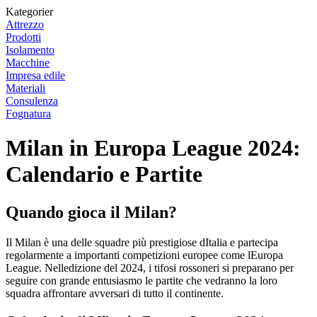
Kategorier
Attrezzo
Prodotti
Isolamento
Macchine
Impresa edile
Materiali
Consulenza
Fognatura
Milan in Europa League 2024:
Calendario e Partite
Quando gioca il Milan?
Il Milan è una delle squadre più prestigiose dItalia e partecipa
regolarmente a importanti competizioni europee come lEuropa
League. Nelledizione del 2024, i tifosi rossoneri si preparano per
seguire con grande entusiasmo le partite che vedranno la loro
squadra affrontare avversari di tutto il continente.