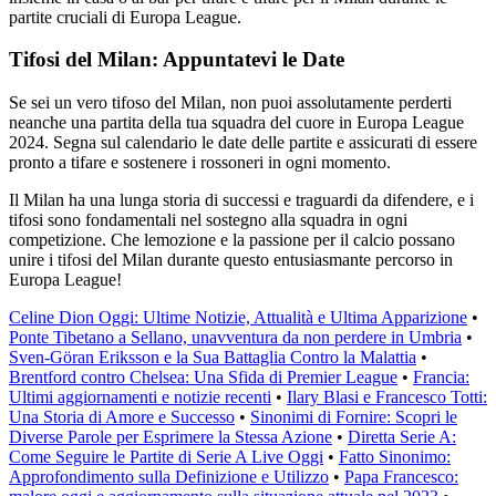
partite cruciali di Europa League.
Tifosi del Milan: Appuntatevi le Date
Se sei un vero tifoso del Milan, non puoi assolutamente perderti
neanche una partita della tua squadra del cuore in Europa League
2024. Segna sul calendario le date delle partite e assicurati di essere
pronto a tifare e sostenere i rossoneri in ogni momento.
Il Milan ha una lunga storia di successi e traguardi da difendere, e i
tifosi sono fondamentali nel sostegno alla squadra in ogni
competizione. Che lemozione e la passione per il calcio possano
unire i tifosi del Milan durante questo entusiasmante percorso in
Europa League!
Celine Dion Oggi: Ultime Notizie, Attualità e Ultima Apparizione
•
Ponte Tibetano a Sellano, unavventura da non perdere in Umbria
•
Sven-Göran Eriksson e la Sua Battaglia Contro la Malattia
•
Brentford contro Chelsea: Una Sfida di Premier League
•
Francia:
Ultimi aggiornamenti e notizie recenti
•
Ilary Blasi e Francesco Totti:
Una Storia di Amore e Successo
•
Sinonimi di Fornire: Scopri le
Diverse Parole per Esprimere la Stessa Azione
•
Diretta Serie A:
Come Seguire le Partite di Serie A Live Oggi
•
Fatto Sinonimo:
Approfondimento sulla Definizione e Utilizzo
•
Papa Francesco: