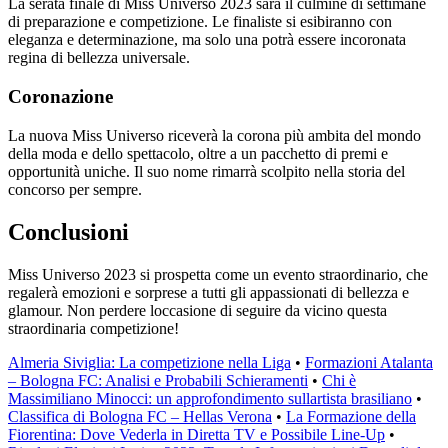
La serata finale di Miss Universo 2023 sarà il culmine di settimane
di preparazione e competizione. Le finaliste si esibiranno con
eleganza e determinazione, ma solo una potrà essere incoronata
regina di bellezza universale.
Coronazione
La nuova Miss Universo riceverà la corona più ambita del mondo
della moda e dello spettacolo, oltre a un pacchetto di premi e
opportunità uniche. Il suo nome rimarrà scolpito nella storia del
concorso per sempre.
Conclusioni
Miss Universo 2023 si prospetta come un evento straordinario, che
regalerà emozioni e sorprese a tutti gli appassionati di bellezza e
glamour. Non perdere loccasione di seguire da vicino questa
straordinaria competizione!
Almeria Siviglia: La competizione nella Liga
•
Formazioni Atalanta
– Bologna FC: Analisi e Probabili Schieramenti
•
Chi è
Massimiliano Minocci: un approfondimento sullartista brasiliano
•
Classifica di Bologna FC – Hellas Verona
•
La Formazione della
Fiorentina: Dove Vederla in Diretta TV e Possibile Line-Up
•