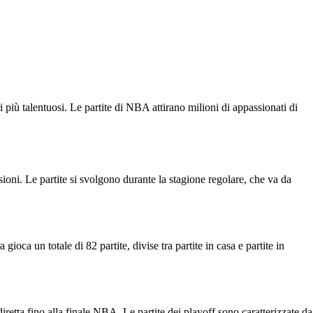
più talentuosi. Le partite di NBA attirano milioni di appassionati di
ioni. Le partite si svolgono durante la stagione regolare, che va da
oca un totale di 82 partite, divise tra partite in casa e partite in
retta fino alla finale NBA. Le partite dei playoff sono caratterizzate da