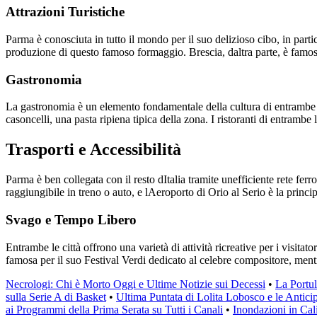
Attrazioni Turistiche
Parma è conosciuta in tutto il mondo per il suo delizioso cibo, in parti
produzione di questo famoso formaggio. Brescia, daltra parte, è famosa 
Gastronomia
La gastronomia è un elemento fondamentale della cultura di entrambe le 
casoncelli, una pasta ripiena tipica della zona. I ristoranti di entrambe 
Trasporti e Accessibilità
Parma è ben collegata con il resto dItalia tramite unefficiente rete fer
raggiungibile in treno o auto, e lAeroporto di Orio al Serio è la princip
Svago e Tempo Libero
Entrambe le città offrono una varietà di attività ricreative per i visita
famosa per il suo Festival Verdi dedicato al celebre compositore, mentre
Necrologi: Chi è Morto Oggi e Ultime Notizie sui Decessi
•
La Portul
sulla Serie A di Basket
•
Ultima Puntata di Lolita Lobosco e le Anticip
ai Programmi della Prima Serata su Tutti i Canali
•
Inondazioni in Cal