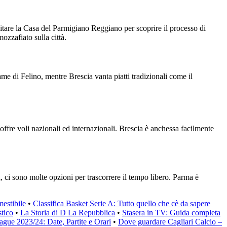
isitare la Casa del Parmigiano Reggiano per scoprire il processo di
ozzafiato sulla città.
me di Felino, mentre Brescia vanta piatti tradizionali come il
 offre voli nazionali ed internazionali. Brescia è anchessa facilmente
ra, ci sono molte opzioni per trascorrere il tempo libero. Parma è
mestibile
•
Classifica Basket Serie A: Tutto quello che cè da sapere
tico
•
La Storia di D La Repubblica
•
Stasera in TV: Guida completa
gue 2023/24: Date, Partite e Orari
•
Dove guardare Cagliari Calcio –