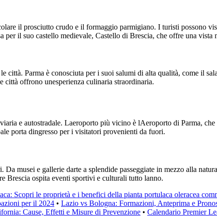
colare il prosciutto crudo e il formaggio parmigiano. I turisti possono v
per il suo castello medievale, Castello di Brescia, che offre una vista m
città. Parma è conosciuta per i suoi salumi di alta qualità, come il sala
le città offrono unesperienza culinaria straordinaria.
roviaria e autostradale. Laeroporto più vicino è lAeroporto di Parma, che
ale porta dingresso per i visitatori provenienti da fuori.
tori. Da musei e gallerie darte a splendide passeggiate in mezzo alla natu
 Brescia ospita eventi sportivi e culturali tutto lanno.
aca: Scopri le proprietà e i benefici della pianta portulaca oleracea com
azioni per il 2024
•
Lazio vs Bologna: Formazioni, Anteprima e Pronos
ifornia: Cause, Effetti e Misure di Prevenzione
•
Calendario Premier Lea