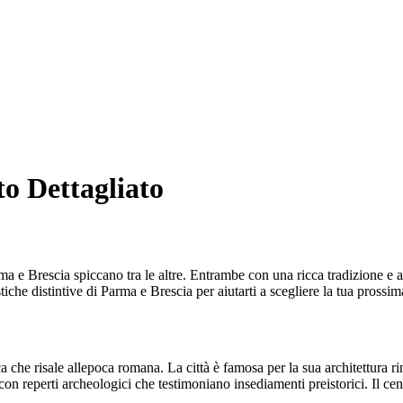
o Dettagliato
arma e Brescia spiccano tra le altre. Entrambe con una ricca tradizione e at
tiche distintive di Parma e Brescia per aiutarti a scegliere la tua prossi
a che risale allepoca romana. La città è famosa per la sua architettura r
on reperti archeologici che testimoniano insediamenti preistorici. Il cent