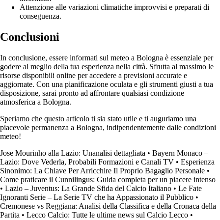
Attenzione alle variazioni climatiche improvvisi e preparati di
conseguenza.
Conclusioni
In conclusione, essere informati sul meteo a Bologna è essenziale per
godere al meglio della tua esperienza nella città. Sfrutta al massimo le
risorse disponibili online per accedere a previsioni accurate e
aggiornate. Con una pianificazione oculata e gli strumenti giusti a tua
disposizione, sarai pronto ad affrontare qualsiasi condizione
atmosferica a Bologna.
Speriamo che questo articolo ti sia stato utile e ti auguriamo una
piacevole permanenza a Bologna, indipendentemente dalle condizioni
meteo!
Jose Mourinho alla Lazio: Unanalisi dettagliata
•
Bayern Monaco –
Lazio: Dove Vederla, Probabili Formazioni e Canali TV
•
Esperienza
Sinonimo: La Chiave Per Arricchire Il Proprio Bagaglio Personale
•
Come praticare il Cunnilingus: Guida completa per un piacere intenso
•
Lazio – Juventus: La Grande Sfida del Calcio Italiano
•
Le Fate
Ignoranti Serie – La Serie TV che ha Appassionato il Pubblico
•
Cremonese vs Reggiana: Analisi della Classifica e della Cronaca della
Partita
•
Lecco Calcio: Tutte le ultime news sul Calcio Lecco
•