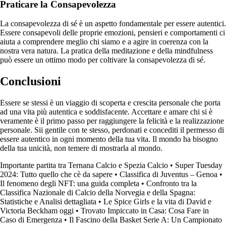
Praticare la Consapevolezza
La consapevolezza di sé è un aspetto fondamentale per essere autentici.
Essere consapevoli delle proprie emozioni, pensieri e comportamenti ci
aiuta a comprendere meglio chi siamo e a agire in coerenza con la
nostra vera natura. La pratica della meditazione e della mindfulness
può essere un ottimo modo per coltivare la consapevolezza di sé.
Conclusioni
Essere se stessi è un viaggio di scoperta e crescita personale che porta
ad una vita più autentica e soddisfacente. Accettare e amare chi si è
veramente è il primo passo per raggiungere la felicità e la realizzazione
personale. Sii gentile con te stesso, perdonati e concediti il permesso di
essere autentico in ogni momento della tua vita. Il mondo ha bisogno
della tua unicità, non temere di mostrarla al mondo.
Importante partita tra Ternana Calcio e Spezia Calcio
•
Super Tuesday
2024: Tutto quello che cè da sapere
•
Classifica di Juventus – Genoa
•
Il fenomeno degli NFT: una guida completa
•
Confronto tra la
Classifica Nazionale di Calcio della Norvegia e della Spagna:
Statistiche e Analisi dettagliata
•
Le Spice Girls e la vita di David e
Victoria Beckham oggi
•
Trovato Impiccato in Casa: Cosa Fare in
Caso di Emergenza
•
Il Fascino della Basket Serie A: Un Campionato