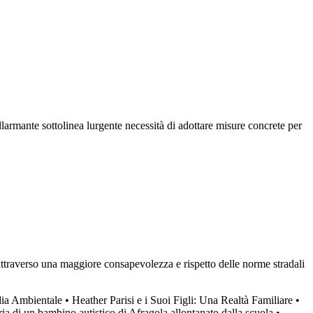
larmante sottolinea lurgente necessità di adottare misure concrete per
lo attraverso una maggiore consapevolezza e rispetto delle norme stradali
dia Ambientale
•
Heather Parisi e i Suoi Figli: Una Realtà Familiare
•
ria di un bambino autistico di Afragola allontanato dalla scuola
•