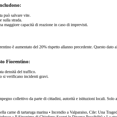
 includono:
a può salvare vite.
e sulla strada.
na maggiore capacità di reazione in caso di imprevisti.
orentino è aumentato del 20% rispetto allanno precedente. Questo dato al
sto Fiorentino:
ta densità del traffico.
si verificano incidenti gravi.
mpegno collettivo da parte di cittadini, autorità e istituzioni locali. So
ella carne di tartaruga marina
•
Incendio a Valparaiso, Cile: Una Trage
Tedesco
•
Il Sinonimo di Chiedere: Scopri le Diverse Possibilità
•
La sto