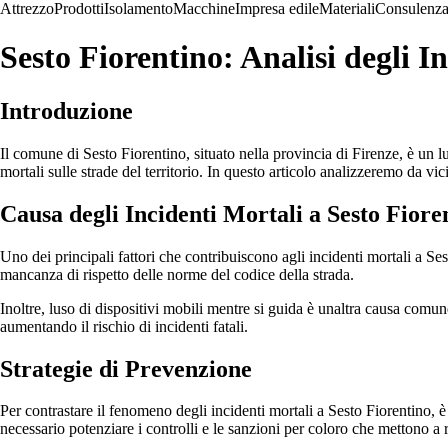
Attrezzo
Prodotti
Isolamento
Macchine
Impresa edile
Materiali
Consulenz
Sesto Fiorentino: Analisi degli I
Introduzione
Il comune di Sesto Fiorentino, situato nella provincia di Firenze, è un l
mortali sulle strade del territorio. In questo articolo analizzeremo da vic
Causa degli Incidenti Mortali a Sesto Fiore
Uno dei principali fattori che contribuiscono agli incidenti mortali a Sest
mancanza di rispetto delle norme del codice della strada.
Inoltre, luso di dispositivi mobili mentre si guida è unaltra causa comu
aumentando il rischio di incidenti fatali.
Strategie di Prevenzione
Per contrastare il fenomeno degli incidenti mortali a Sesto Fiorentino, 
necessario potenziare i controlli e le sanzioni per coloro che mettono a ris