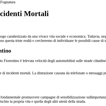
a
Fognatura
ncidenti Mortali
uogo caratterizzato da una vivace vita sociale e economica. Tuttavia, neg
ino questa triste realtà e cercheremo di individuare le possibili cause di t
ntino
o Fiorentino è lelevata velocità degli automobilisti sulle strade cittadine
ne di incidenti mortali. La distrazione causata da telefonate o messaggi 
è fondamentale promuovere campagne di sensibilizzazione sullimportanza de
chio la propria vita e quella degli altri utenti della strada.