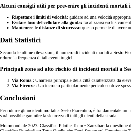
Alcuni consigli utili per prevenire gli incidenti mortali
Rispettare i limiti di velocità:
guidare ad una velocità appropriat
Evitare luso del cellulare alla guida:
focalizzarsi esclusivament
Mantenere le distanze di sicurezza:
questo permette di avere u
Dati Statistici
Secondo le ultime rilevazioni, il numero di incidenti mortali a Sesto Fi
ridurre la frequenza di tali eventi tragici.
Principali zone ad alto rischio di incidenti mortali a Se
Via Roma
: Unarteria principale della città caratterizzata da eleva
Via Firenze
: Un incrocio particolarmente pericoloso dove spesso 
Conclusioni
Per ridurre gli incidenti mortali a Sesto Fiorentino, è fondamentale un i
sarà possibile garantire la sicurezza di tutti gli utenti della strada.
Motomondiale 2023: Classifica Piloti e Team
•
Zanzibar: la questione d
Classifica Bundesliga: Tutto Quello che Devi Sapere sul Campionato 