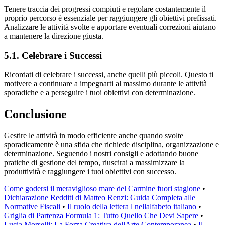
Tenere traccia dei progressi compiuti e regolare costantemente il
proprio percorso è essenziale per raggiungere gli obiettivi prefissati.
Analizzare le attività svolte e apportare eventuali correzioni aiutano
a mantenere la direzione giusta.
5.1. Celebrare i Successi
Ricordati di celebrare i successi, anche quelli più piccoli. Questo ti
motivere a continuare a impegnarti al massimo durante le attività
sporadiche e a perseguire i tuoi obiettivi con determinazione.
Conclusione
Gestire le attività in modo efficiente anche quando svolte
sporadicamente è una sfida che richiede disciplina, organizzazione e
determinazione. Seguendo i nostri consigli e adottando buone
pratiche di gestione del tempo, riuscirai a massimizzare la
produttività e raggiungere i tuoi obiettivi con successo.
Come godersi il meraviglioso mare del Carmine fuori stagione
•
Dichiarazione Redditi di Matteo Renzi: Guida Completa alle
Normative Fiscali
•
Il ruolo della lettera l nellalfabeto italiano
•
Griglia di Partenza Formula 1: Tutto Quello Che Devi Sapere
•
Lucia Morselli: La Forza Creativa dellArte Contemporanea
•
Il