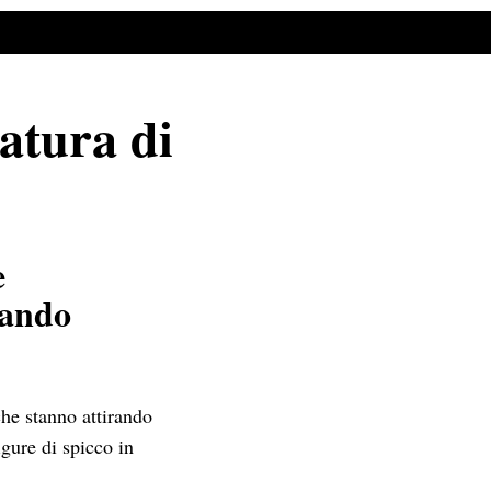
atura di
e
tando
che stanno attirando
gure di spicco in