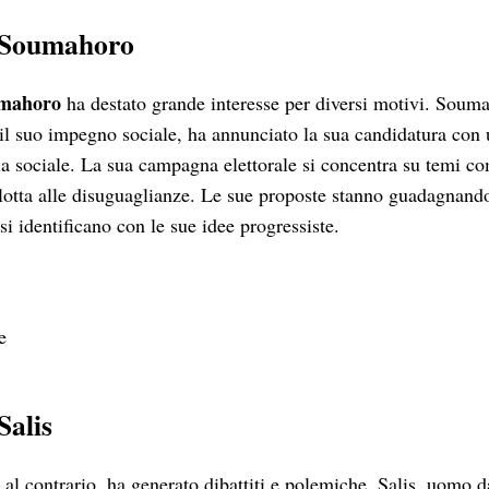
 Soumahoro
umahoro
ha destato grande interesse per diversi motivi. Souma
 il suo impegno sociale, ha annunciato la sua candidatura con u
izia sociale. La sua campagna elettorale si concentra su temi c
 lotta alle disuguaglianze. Le sue proposte stanno guadagnando
si identificano con le sue idee progressiste.
e
Salis
, al contrario, ha generato dibattiti e polemiche. Salis, uomo da