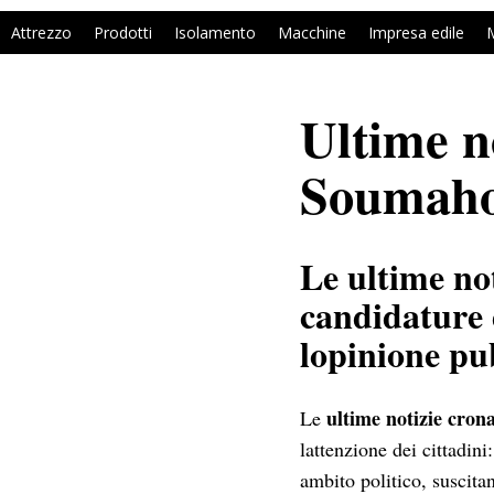
Attrezzo
Prodotti
Isolamento
Macchine
Impresa edile
M
Ultime n
Soumahor
Le ultime no
candidature 
lopinione pu
ultime notizie cron
Le
lattenzione dei cittadin
ambito politico, suscitan