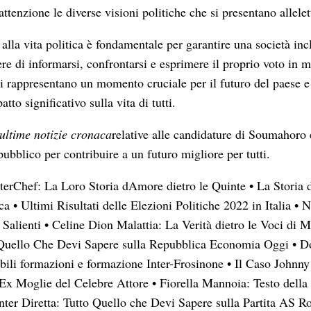
ttenzione le diverse visioni politiche che si presentano allelet
alla vita politica è fondamentale per garantire una società inc
ere di informarsi, confrontarsi e esprimere il proprio voto in
i rappresentano un momento cruciale per il futuro del paese e 
tto significativo sulla vita di tutti.
ultime notizie cronaca
relative alle candidature di Soumahoro e
pubblico per contribuire a un futuro migliore per tutti.
terChef: La Loro Storia dAmore dietro le Quinte
•
La Storia d
ca
•
Ultimi Risultati delle Elezioni Politiche 2022 in Italia
•
N
 Salienti
•
Celine Dion Malattia: La Verità dietro le Voci di M
o Quello Che Devi Sapere sulla Repubblica Economia Oggi
•
Do
bili formazioni e formazione Inter-Frosinone
•
Il Caso Johnn
lEx Moglie del Celebre Attore
•
Fiorella Mannoia: Testo dell
ter Diretta: Tutto Quello che Devi Sapere sulla Partita AS R