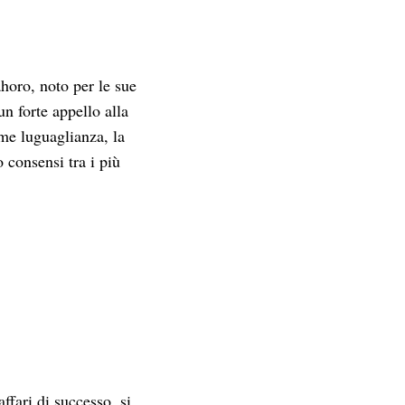
horo, noto per le sue
n forte appello alla
ome luguaglianza, la
 consensi tra i più
ffari di successo, si