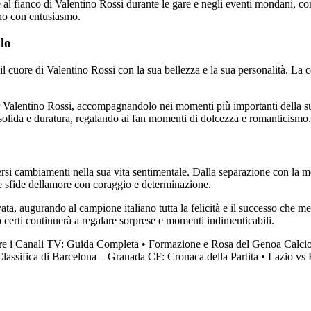
l fianco di Valentino Rossi durante le gare e negli eventi mondani, conf
ono con entusiasmo.
lo
l cuore di Valentino Rossi con la sua bellezza e la sua personalità. La 
r Valentino Rossi, accompagnandolo nei momenti più importanti della su
solida e duratura, regalando ai fan momenti di dolcezza e romanticismo.
rsi cambiamenti nella sua vita sentimentale. Dalla separazione con la m
e sfide dellamore con coraggio e determinazione.
rivata, augurando al campione italiano tutta la felicità e il successo ch
 certi continuerà a regalare sorprese e momenti indimenticabili.
re i Canali TV: Guida Completa
•
Formazione e Rosa del Genoa Calcio 
Classifica di Barcelona – Granada CF: Cronaca della Partita
•
Lazio vs 