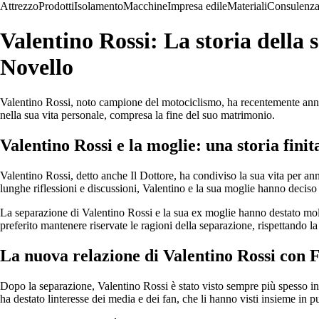
Attrezzo
Prodotti
Isolamento
Macchine
Impresa edile
Materiali
Consulenz
Valentino Rossi: La storia della 
Novello
Valentino Rossi, noto campione del motociclismo, ha recentemente annuncia
nella sua vita personale, compresa la fine del suo matrimonio.
Valentino Rossi e la moglie: una storia finit
Valentino Rossi, detto anche Il Dottore, ha condiviso la sua vita per a
lunghe riflessioni e discussioni, Valentino e la sua moglie hanno deciso 
La separazione di Valentino Rossi e la sua ex moglie hanno destato molta
preferito mantenere riservate le ragioni della separazione, rispettando la 
La nuova relazione di Valentino Rossi con 
Dopo la separazione, Valentino Rossi è stato visto sempre più spesso i
ha destato linteresse dei media e dei fan, che li hanno visti insieme in p