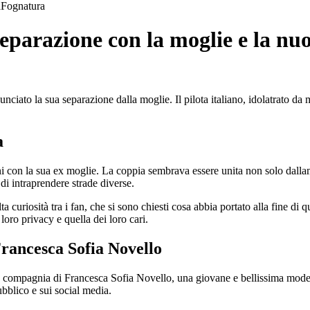
a
Fognatura
separazione con la moglie e la nu
to la sua separazione dalla moglie. Il pilota italiano, idolatrato da mil
a
nni con la sua ex moglie. La coppia sembrava essere unita non solo dall
di intraprendere strade diverse.
 curiosità tra i fan, che si sono chiesti cosa abbia portato alla fine di
loro privacy e quella dei loro cari.
Francesca Sofia Novello
n compagnia di Francesca Sofia Novello, una giovane e bellissima modell
ubblico e sui social media.