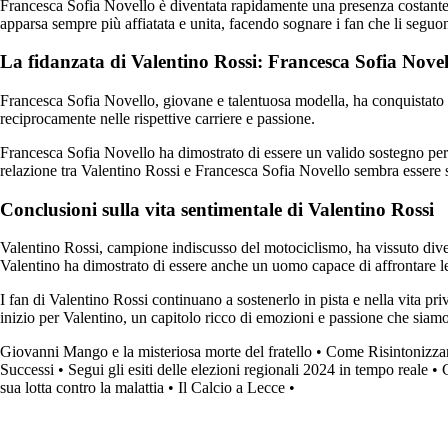
Francesca Sofia Novello è diventata rapidamente una presenza costante a
apparsa sempre più affiatata e unita, facendo sognare i fan che li segu
La fidanzata di Valentino Rossi: Francesca Sofia Novel
Francesca Sofia Novello, giovane e talentuosa modella, ha conquistato i
reciprocamente nelle rispettive carriere e passione.
Francesca Sofia Novello ha dimostrato di essere un valido sostegno pe
relazione tra Valentino Rossi e Francesca Sofia Novello sembra essere 
Conclusioni sulla vita sentimentale di Valentino Rossi
Valentino Rossi, campione indiscusso del motociclismo, ha vissuto dive
Valentino ha dimostrato di essere anche un uomo capace di affrontare l
I fan di Valentino Rossi continuano a sostenerlo in pista e nella vita p
inizio per Valentino, un capitolo ricco di emozioni e passione che siamo
Giovanni Mango e la misteriosa morte del fratello
•
Come Risintonizza
Successi
•
Segui gli esiti delle elezioni regionali 2024 in tempo reale
•
sua lotta contro la malattia
•
Il Calcio a Lecce
•